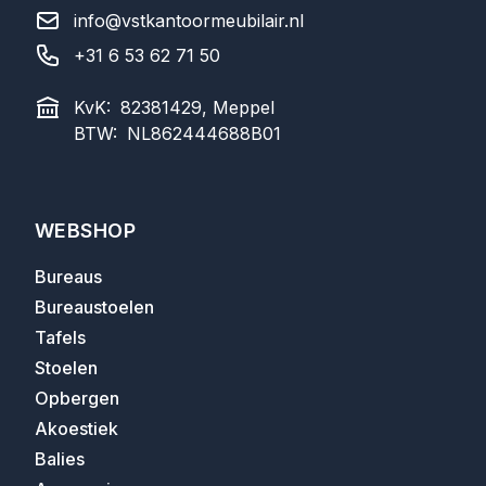
info@vstkantoormeubilair.nl
+31 6 53 62 71 50
KvK:
82381429, Meppel
BTW:
NL862444688B01
WEBSHOP
Bureaus
Bureaustoelen
Tafels
Stoelen
Opbergen
Akoestiek
Balies