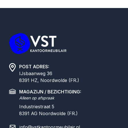
Footer
POST ADRES:
IJsbaanweg 36
8391 HZ, Noordwolde (FR.)
MAGAZIJN / BEZICHTIGING:
Alleen op afspraak
Industriestraat 5
8391 AG
Noordwolde (FR.)
info@vstkantoormeubilair.nl