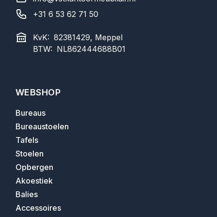
+31 6 53 62 71 50
KvK:
82381429, Meppel
BTW:
NL862444688B01
WEBSHOP
Bureaus
Bureaustoelen
Tafels
Stoelen
Opbergen
Akoestiek
Balies
Accessoires