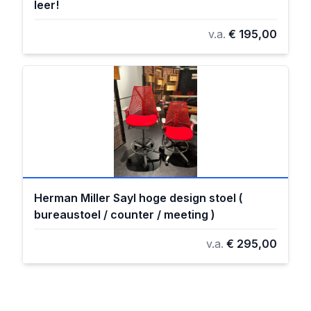
leer!
v.a.
€ 195,00
Herman Miller Sayl hoge design stoel (
bureaustoel / counter / meeting )
v.a.
€ 295,00