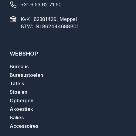
+31 6 53 62 71 50
KvK:
82381429, Meppel
BTW:
NL862444688B01
WEBSHOP
Bureaus
Bureaustoelen
Tafels
Stoelen
Opbergen
Akoestiek
Balies
Accessoires