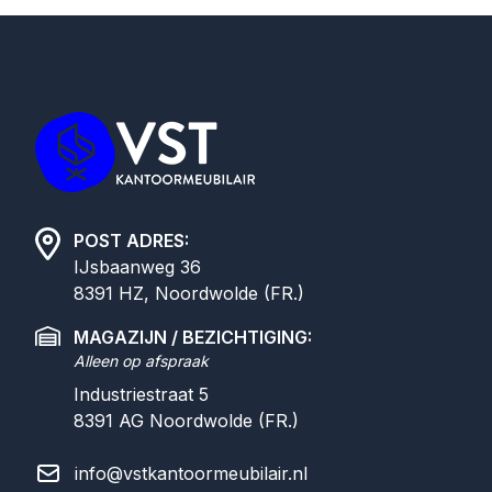
Footer
POST ADRES:
IJsbaanweg 36
8391 HZ, Noordwolde (FR.)
MAGAZIJN / BEZICHTIGING:
Alleen op afspraak
Industriestraat 5
8391 AG
Noordwolde (FR.)
info@vstkantoormeubilair.nl