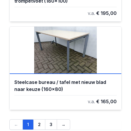
trompetvoet (180x100)
v.a.
€ 195,00
Steelcase bureau / tafel met nieuw blad
naar keuze (160x80)
v.a.
€ 165,00
←
1
2
3
→