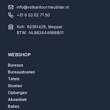
info@vstkantoormeubilair.nl
+31 6 53 62 71 50
KvK:
82381429, Meppel
BTW:
NL862444688B01
WEBSHOP
Bureaus
Bureaustoelen
Tafels
Stoelen
Opbergen
Akoestiek
Balies