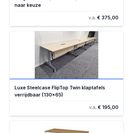
naar keuze
v.a.
€ 375,00
Luxe Steelcase FlipTop Twin klaptafels
verrijdbaar (130x65)
v.a.
€ 195,00