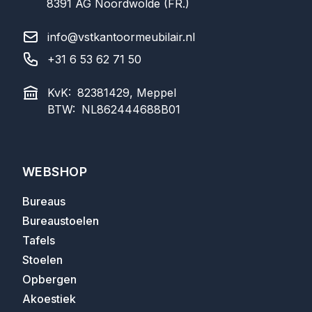
8391 AG
Noordwolde (FR.)
info@vstkantoormeubilair.nl
+31 6 53 62 71 50
KvK:
82381429, Meppel
BTW:
NL862444688B01
WEBSHOP
Bureaus
Bureaustoelen
Tafels
Stoelen
Opbergen
Akoestiek