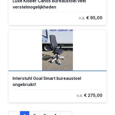
Luxe Klober Canos bureaustoel veel
verstelmogelijkheden
v.a.
€ 95,00
Interstuhl Goal Smart bureaustoel
ongebruikt!
v.a.
€ 275,00