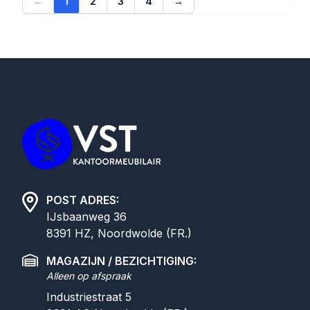
←
1
2
3
4
→
Footer
POST ADRES:
IJsbaanweg 36
8391 HZ, Noordwolde (FR.)
MAGAZIJN / BEZICHTIGING:
Alleen op afspraak
Industriestraat 5